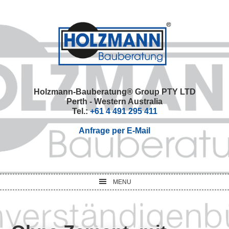
Skip
Skip
Skip
Skip
to
to
to
to
primary
main
primary
footer
navigation
content
sidebar
Holzmann-Bauberatung® Group PTY LTD
Perth - Western Australia
Tel.:
+61 4 491 295 411
Anfrage per E-Mail
MENU