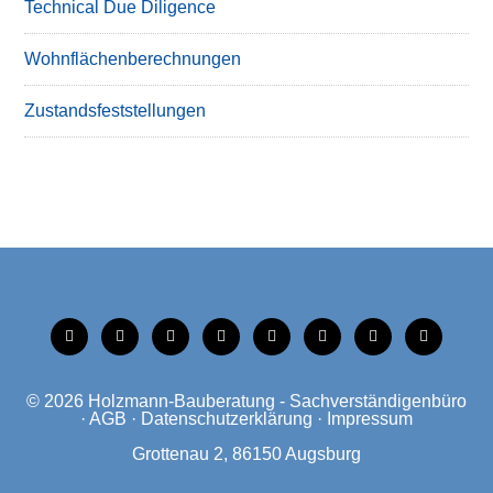
Technical Due Diligence
Wohnflächenberechnungen
Zustandsfeststellungen
tiktok
instagram
facebook
linkedin
xing
linkedin
mobile
mail
© 2026
Holzmann-Bauberatung - Sachverständigenbüro
·
AGB
·
Datenschutzerklärung
·
Impressum
Grottenau 2, 86150 Augsburg