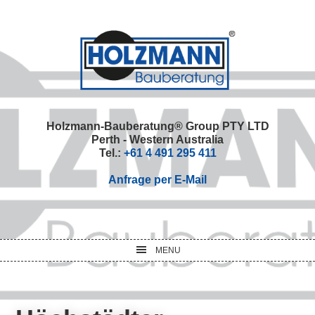
Skip
Skip
Skip
Skip
to
to
to
to
primary
main
primary
footer
navigation
content
sidebar
Holzmann-Bauberatung® Group PTY LTD
Perth - Western Australia
Tel.:
+61 4 491 295 411
Anfrage per E-Mail
MENU