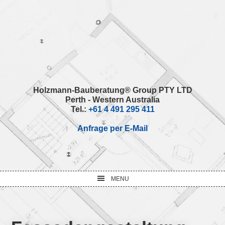
Skip
Skip
Skip
Skip
to
to
to
to
primary
main
primary
footer
navigation
content
sidebar
Holzmann-Bauberatung® Group PTY LTD
Perth - Western Australia
Tel.:
+61 4 491 295 411
Anfrage per E-Mail
MENU