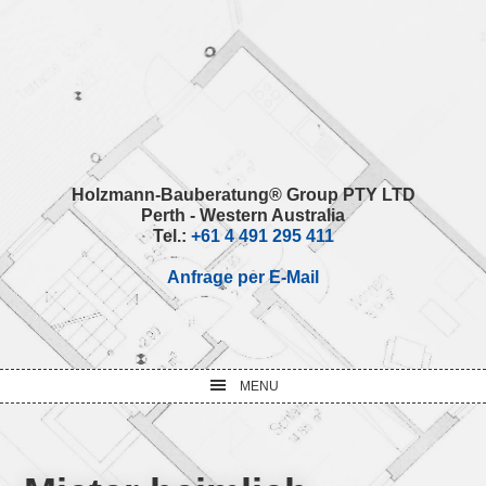
Skip
Skip
Skip
Skip
to
to
to
to
primary
main
primary
footer
navigation
content
sidebar
Holzmann-Bauberatung® Group PTY LTD
Perth - Western Australia
Tel.:
+61 4 491 295 411
Anfrage per E-Mail
MENU