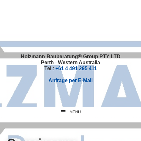
Skip
Skip
Skip
Skip
to
to
to
to
primary
main
primary
footer
navigation
content
sidebar
Holzmann-Bauberatung® Group PTY LTD
Perth - Western Australia
Tel.:
+61 4 491 295 411
Anfrage per E-Mail
MENU