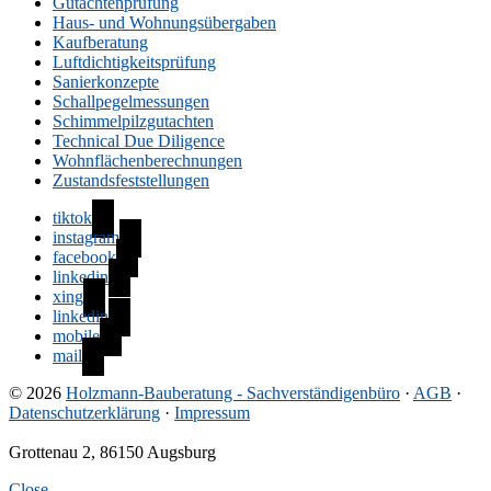
Gutachtenprüfung
Haus- und Wohnungsübergaben
Kaufberatung
Luftdichtigkeitsprüfung
Sanierkonzepte
Schallpegelmessungen
Schimmelpilzgutachten
Technical Due Diligence
Wohnflächenberechnungen
Zustandsfeststellungen
tiktok
instagram
facebook
linkedin
xing
linkedin
mobile
mail
© 2026
Holzmann-Bauberatung - Sachverständigenbüro
·
AGB
·
Datenschutzerklärung
·
Impressum
Grottenau 2, 86150 Augsburg
Close