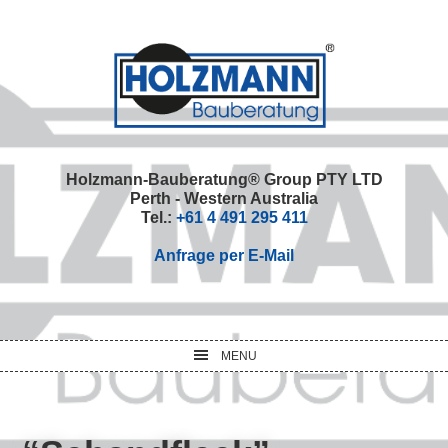
Skip
Skip
Skip
Skip
to
to
to
to
primary
main
primary
footer
navigation
content
sidebar
Holzmann-Bauberatung® Group PTY LTD
Perth - Western Australia
Tel.:
+61 4 491 295 411
Anfrage per E-Mail
MENU