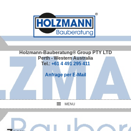
Skip
Skip
Skip
Skip
to
to
to
to
primary
main
primary
footer
navigation
content
sidebar
Holzmann-Bauberatung® Group PTY LTD
Perth - Western Australia
Tel.:
+61 4 491 295 411
Anfrage per E-Mail
MENU