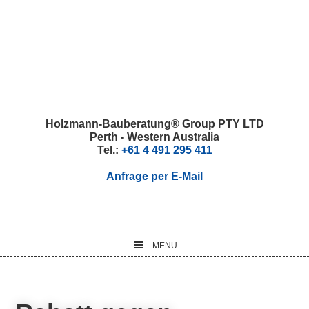
Skip
Skip
Skip
Skip
to
to
to
to
primary
main
primary
footer
navigation
content
sidebar
Holzmann-Bauberatung® Group PTY LTD
Perth - Western Australia
Tel.:
+61 4 491 295 411
Anfrage per E-Mail
MENU