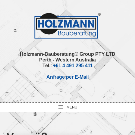
Skip
Skip
Skip
Skip
to
to
to
to
primary
main
primary
footer
navigation
content
sidebar
Holzmann-Bauberatung® Group PTY LTD
Perth - Western Australia
Tel.:
+61 4 491 295 411
Anfrage per E-Mail
MENU