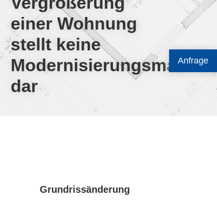
Vergrößerung
einer Wohnung
stellt keine
Modernisierungsmaßna
Anfrage
dar
Grundrissänderung