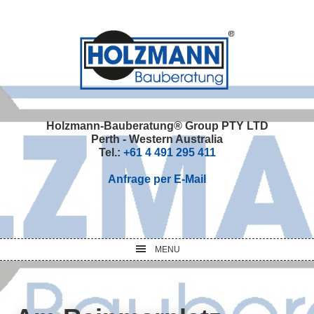
Skip
Skip
Skip
Skip
to
to
to
to
primary
main
primary
footer
navigation
content
sidebar
Holzmann-Bauberatung® Group PTY LTD
Perth - Western Australia
Tel.:
+61 4 491 295 411
Anfrage per E-Mail
MENU