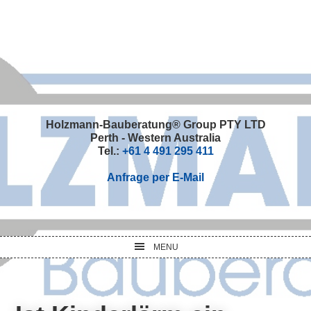
Skip
Skip
Skip
Skip
to
to
to
to
primary
main
primary
footer
navigation
content
sidebar
Holzmann-Bauberatung® Group PTY LTD
Perth - Western Australia
Tel.:
+61 4 491 295 411
Anfrage per E-Mail
MENU