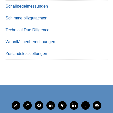
Schallpegelmessungen
Schimmelpilzgutachten
Technical Due Diligence
Wohnflächenberechnungen
Zustandsfeststellungen
tiktok
instagram
facebook
linkedin
xing
linkedin
mobile
mail