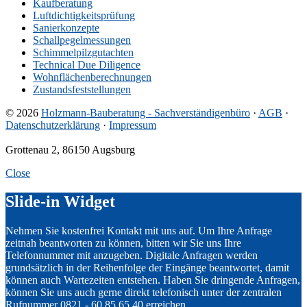
Kaufberatung
Luftdichtigkeitsprüfung
Sanierkonzepte
Schallpegelmessungen
Schimmelpilzgutachten
Technical Due Diligence
Wohnflächenberechnungen
Zustandsfeststellungen
© 2026
Holzmann-Bauberatung - Sachverständigenbüro
·
AGB
·
Datenschutzerklärung
·
Impressum
Grottenau 2, 86150 Augsburg
Close
Slide-in Widget
Nehmen Sie kostenfrei Kontakt mit uns auf. Um Ihre Anfrage
zeitnah beantworten zu können, bitten wir Sie uns Ihre
Telefonnummer mit anzugeben. Digitale Anfragen werden
grundsätzlich in der Reihenfolge der Eingänge beantwortet, damit
können auch Wartezeiten entstehen. Haben Sie dringende Anfragen,
können Sie uns auch gerne direkt telefonisch unter der zentralen
Rufnummer 0821 - 60 85 65 40 erreichen.