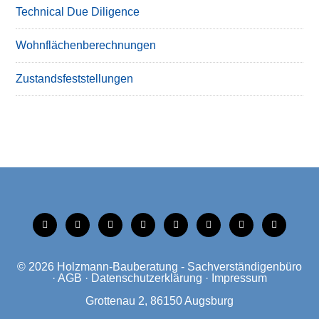
Technical Due Diligence
Wohnflächenberechnungen
Zustandsfeststellungen
tiktok
instagram
facebook
linkedin
xing
linkedin
mobile
mail
© 2026
Holzmann-Bauberatung - Sachverständigenbüro
·
AGB
·
Datenschutzerklärung
·
Impressum
Grottenau 2, 86150 Augsburg