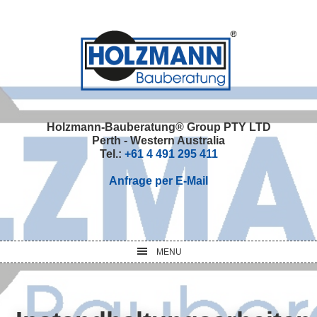
Skip
Skip
Skip
Skip
to
to
to
to
primary
main
primary
footer
navigation
content
sidebar
Holzmann-Bauberatung® Group PTY LTD
Perth - Western Australia
Tel.:
+61 4 491 295 411
Anfrage per E-Mail
MENU