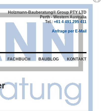
Holzmann-Bauberatung® Group PTY LTD
Perth - Western Australia
Tel.:
+61 4 491 295 411
Anfrage per E-Mail
FACHBUCH
BAUBLOG
KONTAKT
er