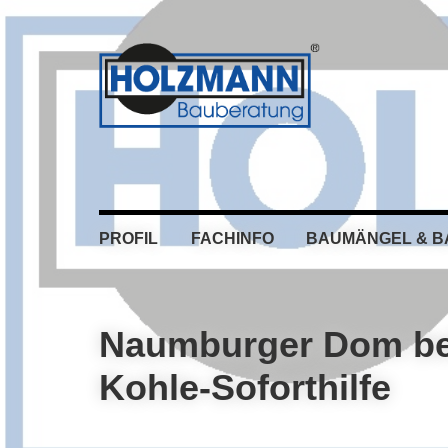
Skip
Skip
Skip
Skip
to
to
to
to
primary
main
primary
footer
navigation
content
sidebar
PROFIL
FACHINFO
BAUMÄNGEL & 
Naumburger Dom be
Kohle-Soforthilfe