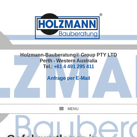
Skip
Skip
Skip
Skip
to
to
to
to
primary
main
primary
footer
navigation
content
sidebar
Holzmann-Bauberatung® Group PTY LTD
Perth - Western Australia
Tel.:
+61 4 491 295 411
Anfrage per E-Mail
MENU