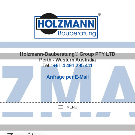
Skip
Skip
Skip
Skip
to
to
to
to
primary
main
primary
footer
navigation
content
sidebar
Holzmann-Bauberatung® Group PTY LTD
Perth - Western Australia
Tel.:
+61 4 491 295 411
Anfrage per E-Mail
MENU