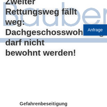
Zweiter
Rettungsweg fällt
weg:
Dachgeschosswohnung
Anfrage
darf nicht
bewohnt werden!
Gefahrenbeseitigung