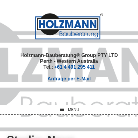
Skip
Skip
Skip
Skip
to
to
to
to
primary
main
primary
footer
navigation
content
sidebar
Holzmann-Bauberatung® Group PTY LTD
Perth - Western Australia
Tel.:
+61 4 491 295 411
Anfrage per E-Mail
MENU