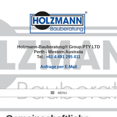
Skip
Skip
Skip
Skip
to
to
to
to
primary
main
primary
footer
navigation
content
sidebar
Holzmann-Bauberatung® Group PTY LTD
Perth - Western Australia
Tel.:
+61 4 491 295 411
Anfrage per E-Mail
MENU