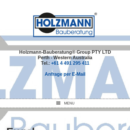
Skip
Skip
Skip
Skip
to
to
to
to
primary
main
primary
footer
navigation
content
sidebar
Holzmann-Bauberatung® Group PTY LTD
Perth - Western Australia
Tel.:
+61 4 491 295 411
Anfrage per E-Mail
MENU