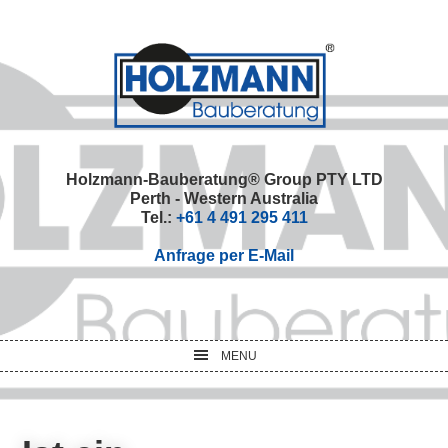
Skip
Skip
Skip
Skip
to
to
to
to
primary
main
primary
footer
navigation
content
sidebar
Holzmann-Bauberatung® Group PTY LTD
Perth - Western Australia
Tel.:
+61 4 491 295 411
Anfrage per E-Mail
MENU