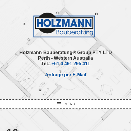
Skip
Skip
Skip
Skip
to
to
to
to
primary
main
primary
footer
navigation
content
sidebar
Holzmann-Bauberatung® Group PTY LTD
Perth - Western Australia
Tel.:
+61 4 491 295 411
Anfrage per E-Mail
MENU