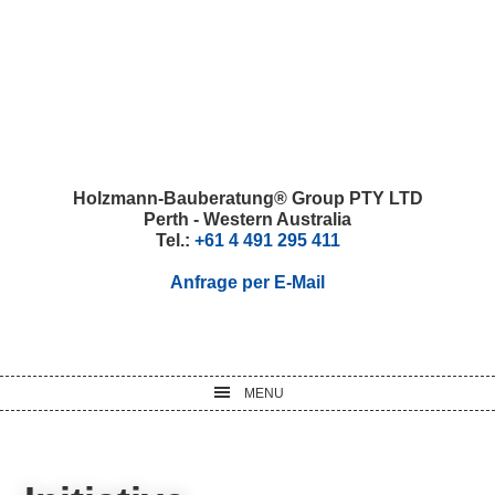
Skip
Skip
Skip
Skip
to
to
to
to
primary
main
primary
footer
navigation
content
sidebar
Holzmann-Bauberatung® Group PTY LTD
Perth - Western Australia
Tel.:
+61 4 491 295 411
Anfrage per E-Mail
MENU