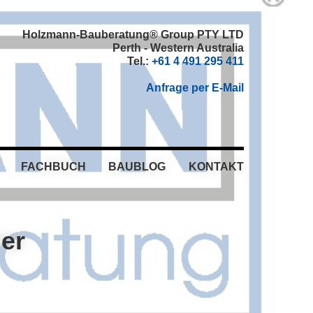
Holzmann-Bauberatung® Group PTY LTD
Perth - Western Australia
Tel.:
+61 4 491 295 411
Anfrage per E-Mail
FACHBUCH
BAUBLOG
KONTAKT
ner