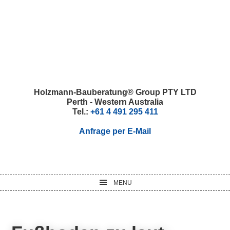
Skip
Skip
Skip
Skip
to
to
to
to
primary
main
primary
footer
navigation
content
sidebar
Holzmann-Bauberatung® Group PTY LTD
Perth - Western Australia
Tel.:
+61 4 491 295 411
Anfrage per E-Mail
MENU