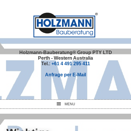
Skip
Skip
Skip
Skip
to
to
to
to
primary
main
primary
footer
navigation
content
sidebar
Holzmann-Bauberatung® Group PTY LTD
Perth - Western Australia
Tel.:
+61 4 491 295 411
Anfrage per E-Mail
MENU