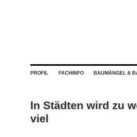
Skip
Skip
Skip
Skip
to
to
to
to
primary
main
primary
footer
navigation
content
sidebar
PROFIL
FACHINFO
BAUMÄNGEL & 
In Städten wird zu 
viel