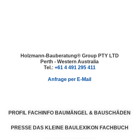
Skip
Skip
Skip
Skip
to
to
to
to
primary
main
primary
footer
navigation
content
sidebar
Holzmann-Bauberatung® Group PTY LTD
Perth - Western Australia
Tel.:
+61 4 491 295 411
Anfrage per E-Mail
PROFIL
FACHINFO
BAUMÄNGEL & BAUSCHÄDEN
PRESSE
DAS KLEINE BAULEXIKON
FACHBUCH