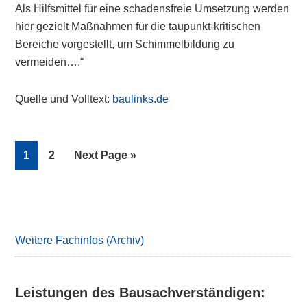
Als Hilfsmittel für eine schadensfreie Umsetzung werden
hier gezielt Maßnahmen für die taupunkt-kritischen
Bereiche vorgestellt, um Schimmelbildung zu
vermeiden….“
Quelle und Volltext:
baulinks.de
Page
Page
Go
1
2
Next Page »
to
Primary
Sidebar
Weitere Fachinfos (Archiv)
Leistungen des Bausachverständigen: