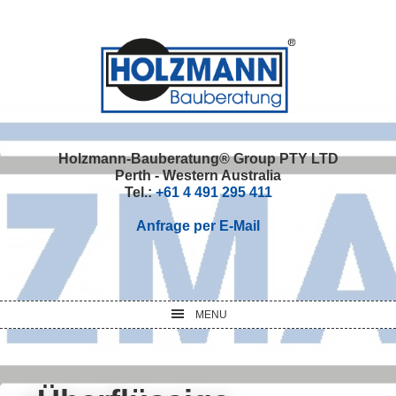
Skip
Skip
Skip
Skip
to
to
to
to
primary
main
primary
footer
navigation
content
sidebar
Holzmann-Bauberatung® Group PTY LTD
Perth - Western Australia
Tel.:
+61 4 491 295 411
Anfrage per E-Mail
MENU