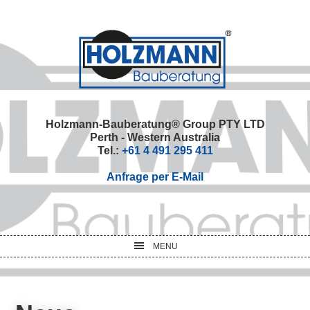
Skip
Skip
Skip
Skip
to
to
to
to
primary
main
primary
footer
navigation
content
sidebar
Holzmann-Bauberatung® Group PTY LTD
Perth - Western Australia
Tel.:
+61 4 491 295 411
Anfrage per E-Mail
MENU