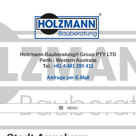
Skip
Skip
Skip
Skip
to
to
to
to
primary
main
primary
footer
navigation
content
sidebar
Holzmann-Bauberatung® Group PTY LTD
Perth - Western Australia
Tel.:
+61 4 491 295 411
Anfrage per E-Mail
MENU