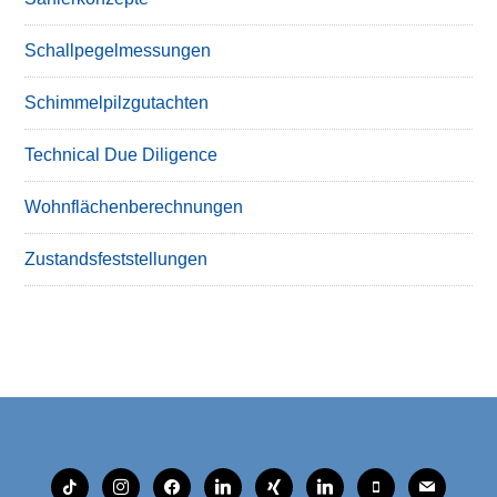
Schallpegelmessungen
Schimmelpilzgutachten
Technical Due Diligence
Wohnflächenberechnungen
Zustandsfeststellungen
tiktok
instagram
facebook
linkedin
xing
linkedin
mobile
mail