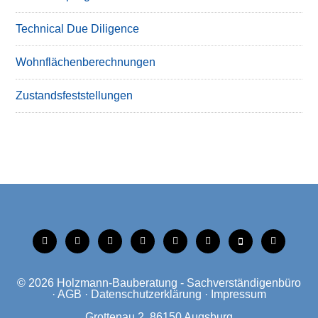
Technical Due Diligence
Wohnflächenberechnungen
Zustandsfeststellungen
tiktok
instagram
facebook
linkedin
xing
linkedin
mobile
mail
© 2026
Holzmann-Bauberatung - Sachverständigenbüro
·
AGB
·
Datenschutzerklärung
·
Impressum
Grottenau 2, 86150 Augsburg