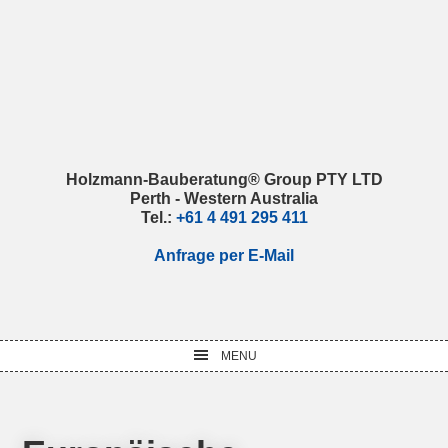
Skip
Skip
Skip
Skip
to
to
to
to
primary
main
primary
footer
navigation
content
sidebar
Holzmann-Bauberatung® Group PTY LTD
Perth - Western Australia
Tel.:
+61 4 491 295 411
Anfrage per E-Mail
MENU