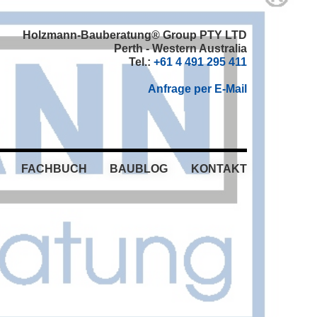
Holzmann-Bauberatung® Group PTY LTD
Perth - Western Australia
Tel.:
+61 4 491 295 411
Anfrage per E-Mail
FACHBUCH
BAUBLOG
KONTAKT