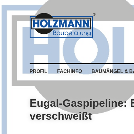
Skip
Skip
Skip
Skip
to
to
to
to
primary
main
primary
footer
navigation
content
sidebar
PROFIL
FACHINFO
BAUMÄNGEL & 
Eugal-Gaspipeline: E
verschweißt