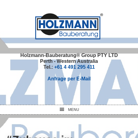
Skip
Skip
Skip
Skip
to
to
to
to
primary
main
primary
footer
navigation
content
sidebar
Holzmann-Bauberatung® Group PTY LTD
Perth - Western Australia
Tel.:
+61 4 491 295 411
Anfrage per E-Mail
MENU