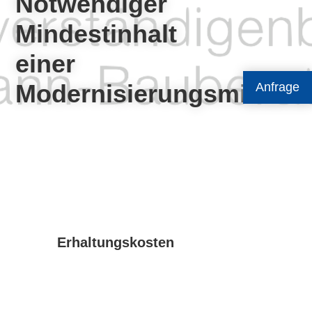
Notwendiger
Mindestinhalt
einer
Modernisierungsmieter
Anfrage
Erhaltungskosten