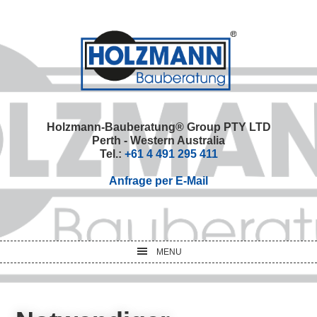
Skip
Skip
Skip
Skip
to
to
to
to
primary
main
primary
footer
navigation
content
sidebar
Holzmann-Bauberatung® Group PTY LTD
Perth - Western Australia
Tel.:
+61 4 491 295 411
Anfrage per E-Mail
MENU