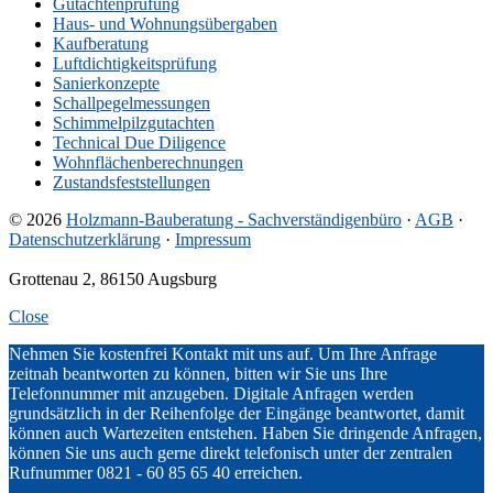
Gutachtenprüfung
Haus- und Wohnungsübergaben
Kaufberatung
Luftdichtigkeitsprüfung
Sanierkonzepte
Schallpegelmessungen
Schimmelpilzgutachten
Technical Due Diligence
Wohnflächenberechnungen
Zustandsfeststellungen
© 2026
Holzmann-Bauberatung - Sachverständigenbüro
·
AGB
·
Datenschutzerklärung
·
Impressum
Grottenau 2, 86150 Augsburg
Close
Slide-
Nehmen Sie kostenfrei Kontakt mit uns auf. Um Ihre Anfrage
zeitnah beantworten zu können, bitten wir Sie uns Ihre
in
Telefonnummer mit anzugeben. Digitale Anfragen werden
Widget
grundsätzlich in der Reihenfolge der Eingänge beantwortet, damit
können auch Wartezeiten entstehen. Haben Sie dringende Anfragen,
können Sie uns auch gerne direkt telefonisch unter der zentralen
Rufnummer 0821 - 60 85 65 40 erreichen.