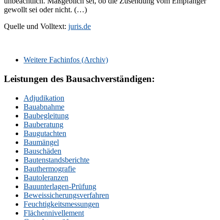
unbeachtlich. Maßgeblich sei, ob die Zusendung vom Empfänger
gewollt sei oder nicht. (…)
Quelle und Volltext:
juris.de
Primary
Sidebar
Weitere Fachinfos (Archiv)
Leistungen des Bausachverständigen:
Adjudikation
Bauabnahme
Baubegleitung
Bauberatung
Baugutachten
Baumängel
Bauschäden
Bautenstandsberichte
Bauthermografie
Bautoleranzen
Bauunterlagen-Prüfung
Beweissicherungsverfahren
Feuchtigkeitsmessungen
Flächennivellement