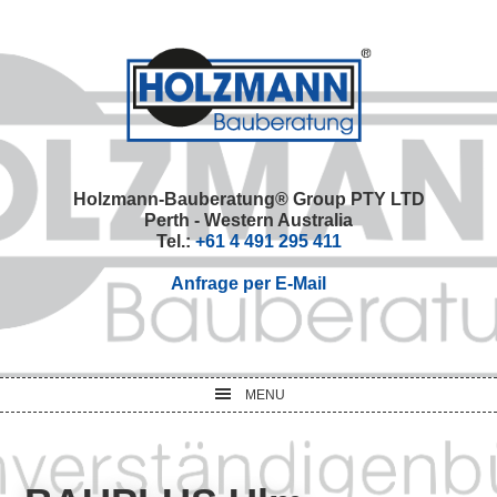
Skip
Skip
Skip
Skip
to
to
to
to
primary
main
primary
footer
navigation
content
sidebar
Holzmann-Bauberatung® Group PTY LTD
Perth - Western Australia
Tel.:
+61 4 491 295 411
Anfrage per E-Mail
MENU