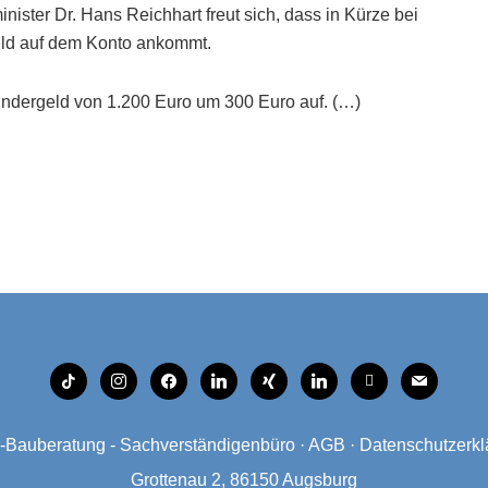
ister Dr. Hans Reichhart freut sich, dass in Kürze bei
eld auf dem Konto ankommt.
indergeld von 1.200 Euro um 300 Euro auf. (…)
tiktok
instagram
facebook
linkedin
xing
linkedin
mobile
mail
Bauberatung - Sachverständigenbüro
·
AGB
·
Datenschutzerkl
Grottenau 2, 86150 Augsburg