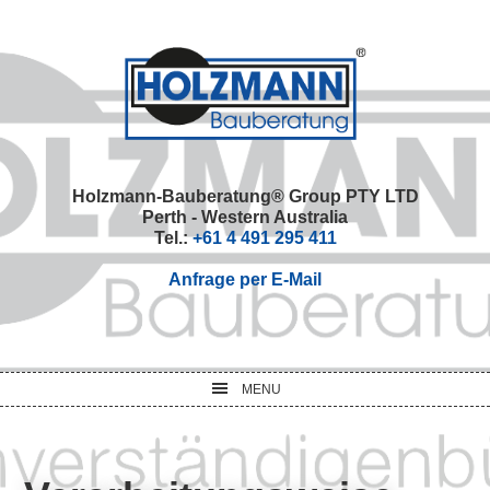
Skip
Skip
Skip
Skip
to
to
to
to
primary
main
primary
footer
navigation
content
sidebar
Holzmann-Bauberatung® Group PTY LTD
Perth - Western Australia
Tel.:
+61 4 491 295 411
Anfrage per E-Mail
MENU