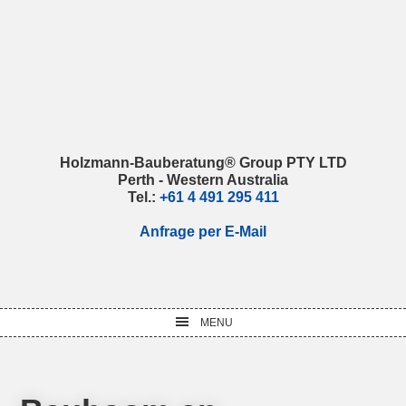
Skip
Skip
Skip
Skip
to
to
to
to
primary
main
primary
footer
navigation
content
sidebar
Holzmann-Bauberatung® Group PTY LTD
Perth - Western Australia
Tel.:
+61 4 491 295 411
Anfrage per E-Mail
MENU