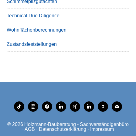
Schimmelpilzgutachten
Technical Due Diligence
Wohnflächenberechnungen
Zustandsfeststellungen
tiktok
instagram
facebook
linkedin
xing
linkedin
mobile
mail
© 2026
Holzmann-Bauberatung - Sachverständigenbüro
·
AGB
·
Datenschutzerklärung
·
Impressum