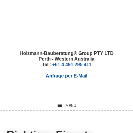
Skip
Skip
Skip
Skip
to
to
to
to
primary
main
primary
footer
navigation
content
sidebar
Holzmann-Bauberatung® Group PTY LTD
Perth - Western Australia
Tel.:
+61 4 491 295 411
Anfrage per E-Mail
MENU