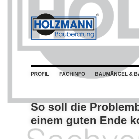
Skip
Skip
Skip
Skip
to
to
to
to
primary
main
primary
footer
navigation
content
sidebar
PROFIL
FACHINFO
BAUMÄNGEL & 
So soll die Problem
einem guten Ende 