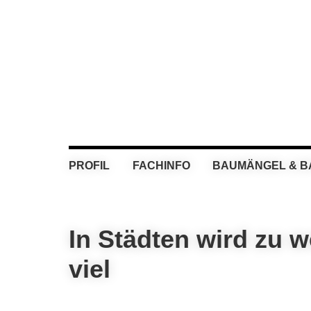
Skip
Skip
Skip
Skip
to
to
to
to
primary
main
primary
footer
navigation
content
sidebar
PROFIL
FACHINFO
BAUMÄNGEL & 
In Städten wird zu 
viel