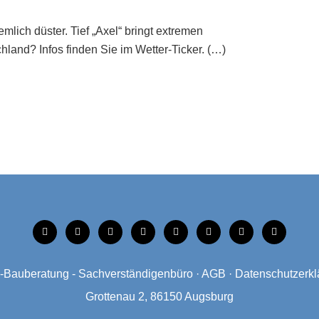
lich düster. Tief „Axel“ bringt extremen
hland? Infos finden Sie im Wetter-Ticker. (…)
tiktok
instagram
facebook
linkedin
xing
linkedin
mobile
mail
Bauberatung - Sachverständigenbüro
·
AGB
·
Datenschutzerkl
Grottenau 2, 86150 Augsburg