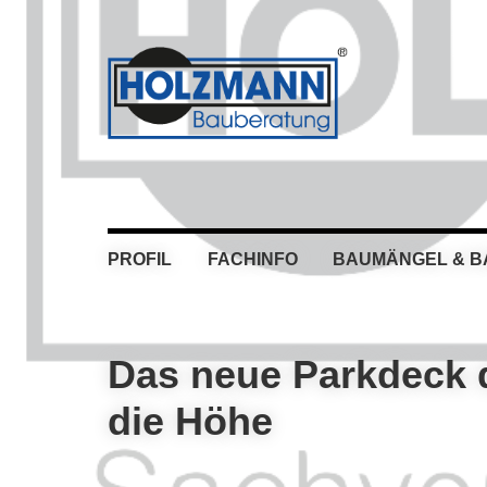
Skip
Skip
Skip
Skip
to
to
to
to
primary
main
primary
footer
navigation
content
sidebar
PROFIL
FACHINFO
BAUMÄNGEL & 
Das neue Parkdeck 
die Höhe