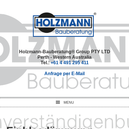
Skip
Skip
Skip
Skip
to
to
to
to
primary
main
primary
footer
navigation
content
sidebar
Holzmann-Bauberatung® Group PTY LTD
Perth - Western Australia
Tel.:
+61 4 491 295 411
Anfrage per E-Mail
MENU