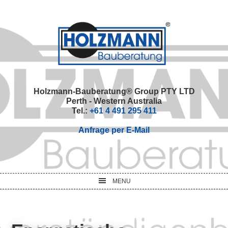
Skip
Skip
Skip
Skip
to
to
to
to
primary
main
primary
footer
navigation
content
sidebar
Holzmann-Bauberatung® Group PTY LTD
Perth - Western Australia
Tel.:
+61 4 491 295 411
Anfrage per E-Mail
MENU