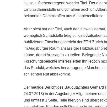
ist, so aufsehenerregend war der Titel. Der eigent
Einblasdämmstoffe und vor allem auch um Alternat
bekannten Dämmstoffen aus Altpapiercellulose.
Aber nicht nur der Titel, auch der Hinweis darau
womöglich Schadstoffe freigibt, löste Aufsehen au
publizierten Forschungsbericht der ETH Zürich b
im Augsburger Raum ansässiger Holzhausanbieter 
könne, derart Aussagen zu treffen. Belegende Na
Forschungsberichte interessierten ihn jedoch nich
das Produkt, welches hervorragende Marchen einb
schlechten Ruf abbekommt.
Der heutige Bericht des Baugutachters Gerhard
24.07.2013) in der Augsburger Allgemeinen und d
und umfasst 1 Seite. Teile hiervon sind überdeck
zu verletzen. Für den vollständigen Artikel wende