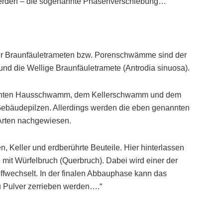
 werden – die sogenannte Phasenverschiebung…“
der Braunfäuletrameten bzw. Porenschwämme sind der
und die Wellige Braunfäuletramete (Antrodia sinuosa).
hten Hausschwamm, dem Kellerschwamm und dem
Gebäudepilzen. Allerdings werden die eben genannten
-Arten nachgewiesen.
n, Keller und erdberührte Beuteile. Hier hinterlassen
le mit Würfelbruch (Querbruch). Dabei wird einer der
offwechselt. In der finalen Abbauphase kann das
u Pulver zerrieben werden….“