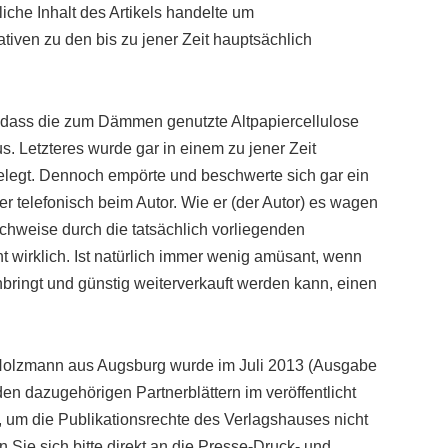
liche Inhalt des Artikels handelte um
iven zu den bis zu jener Zeit hauptsächlich
f, dass die zum Dämmen genutzte Altpapiercellulose
s. Letzteres wurde gar in einem zu jener Zeit
elegt. Dennoch empörte und beschwerte sich gar ein
telefonisch beim Autor. Wie er (der Autor) es wagen
chweise durch die tatsächlich vorliegenden
t wirklich. Ist natürlich immer wenig amüsant, wenn
ringt und günstig weiterverkauft werden kann, einen
 Holzmann aus Augsburg wurde im Juli 2013 (Ausgabe
en dazugehörigen Partnerblättern im veröffentlicht
t, um die Publikationsrechte des Verlagshauses nicht
n Sie sich bitte direkt an die Presse-Druck- und