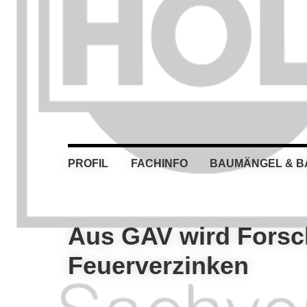
Skip
Skip
Skip
Skip
to
to
to
to
primary
main
primary
footer
navigation
content
sidebar
PROFIL
FACHINFO
BAUMÄNGEL & 
Aus GAV wird Forsc
Feuerverzinken