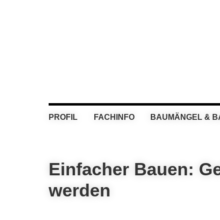
Skip
Skip
Skip
Skip
to
to
to
to
primary
main
primary
footer
navigation
content
sidebar
PROFIL
FACHINFO
BAUMÄNGEL & 
Einfacher Bauen: Ge
werden